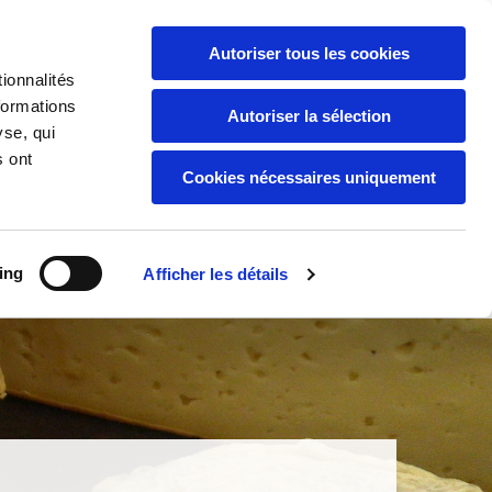
Pontivy, Morbihan
Autoriser tous les cookies
02 97 38 09 88

ionnalités
formations
Vannes, Morbihan
Autoriser la sélection
yse, qui
02 97 63 06 40

s ont
Cookies nécessaires uniquement
POUR COMMANDER
L'AFFINAGE
ing
Afficher les détails